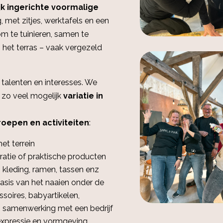
ijk ingerichte voormalige
, met zitjes, werktafels en een
om te tuinieren, samen te
het terras – vaak vergezeld
 talenten en interesses. We
 zo veel mogelijk
variatie in
roepen en activiteiten
:
et terrein
ratie of praktische producten
p kleding, ramen, tassen enz
asis van het naaien onder de
soires, babyartikelen,
 samenwerking met een bedrijf
expressie en vormgeving