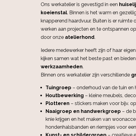
Ons werkatelier is gevestigd in een
huisel
koeienstal
. Binnen is het warm en gezellig
knapperend haardvuur. Buiten is er ruimte 
werken aan projecten en te ontspannen op 
door onze
atelierhond
.
Iedere medewerker heeft zijn of haar eigen
kijken samen wat het beste past en bieden
werkzaamheden
.
Binnen ons werkatelier zijn verschillende
g
Tuingroep
– onderhoud van de tuin en h
Houtbewerking
– kleine meubels, deco
Plotteren
– stickers maken voor bijv. o
Naaigroep en handwerkgroep
– de b
knie krijgen en het maken van woonacces
hondenhalsbanden en riempjes voor een
Kunst- en schildergroep
– creatieve 