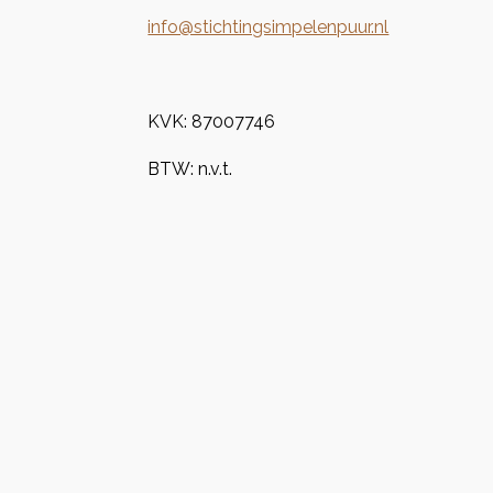
info@stichtingsimpelenpuur.nl
KVK:
87007746
BTW: n.v.t.