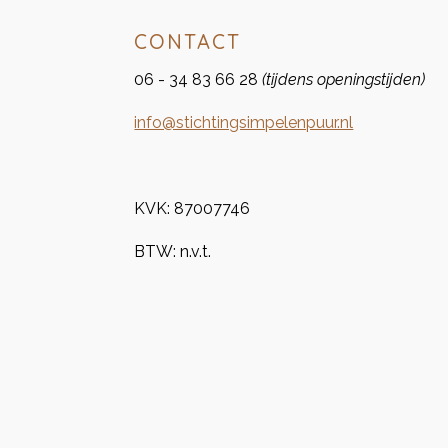
CONTACT
06 - 34 83 66 28
(tijdens openingstijden)
info@stichtingsimpelenpuur.nl
KVK:
87007746
BTW: n.v.t.