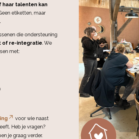
f haar talenten kan
een etiketten, maar
.
ssenen die ondersteuning
t of re-integratie
. We
sen met:
n
ing
voor wie naast
eeft. Heb je vragen?
n je graag verder.