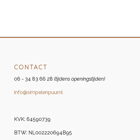
CONTACT
06 - 34 83 66 28
(tijdens openingstijden)
info@simpelenpuur.nl
KVK:
64590739
BTW:
NL002220694B95