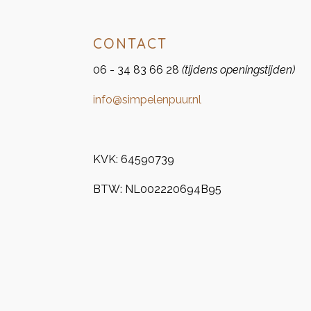
CONTACT
06 - 34 83 66 28
(tijdens openingstijden)
info@simpelenpuur.nl
KVK:
64590739
BTW:
NL002220694B95