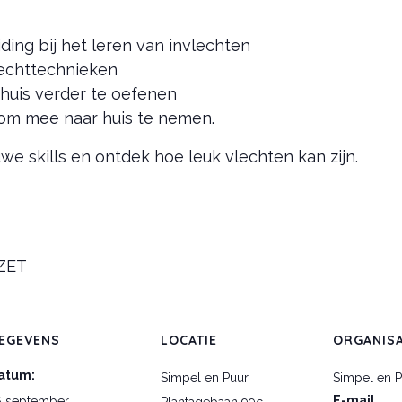
ding bij het leren van invlechten
lechttechnieken
huis verder te oefenen
 om mee naar huis te nemen.
e skills en ontdek hoe leuk vlechten kan zijn.
ZET
EGEVENS
LOCATIE
ORGANIS
atum:
Simpel en Puur
Simpel en P
E-mail
6 september
Plantagebaan 99c