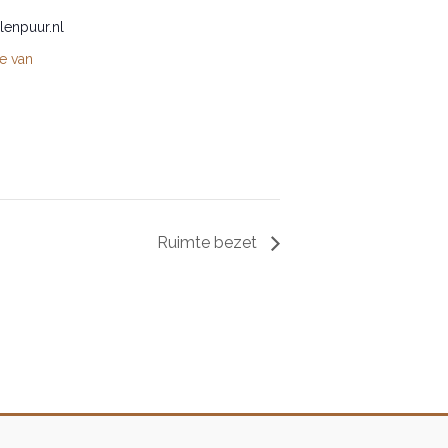
lenpuur.nl
te van
Ruimte bezet