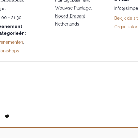
Wouwse Plantage
,
info@simpe
jd:
Noord-Brabant
:00 - 21:30
Bekijk de si
Netherlands
venement
Organisator
ategorieën:
venementen
,
orkshops