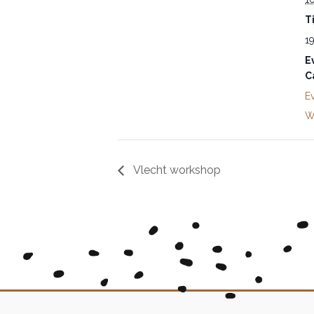
Ti
19
E
C
E
W
Vlecht workshop