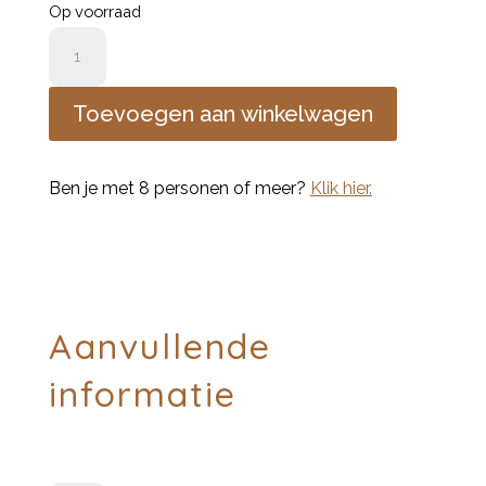
Op voorraad
2
houder
en
Toevoegen aan winkelwagen
4
kaarsen
Ben je met 8 personen of meer?
Klik hier.
aantal
Aanvullende
informatie