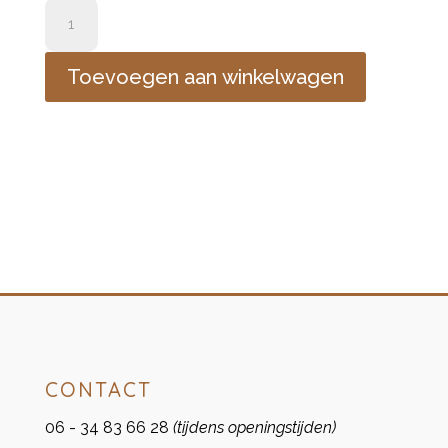
2
houder
en
Toevoegen aan winkelwagen
4
kaarsen
aantal
CONTACT
06 - 34 83 66 28
(tijdens openingstijden)