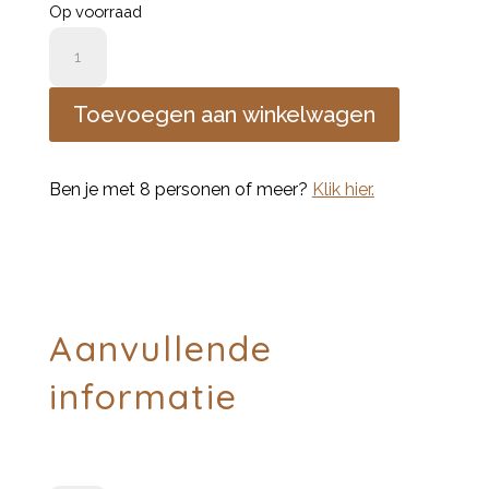
Op voorraad
2
houders
en
Toevoegen aan winkelwagen
4
kaarsen
Ben je met 8 personen of meer?
Klik hier.
aantal
Aanvullende
informatie