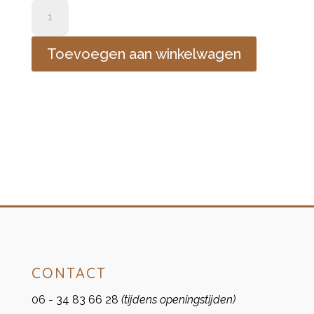
2
houders
en
Toevoegen aan winkelwagen
4
kaarsen
aantal
CONTACT
06 - 34 83 66 28
(tijdens openingstijden)