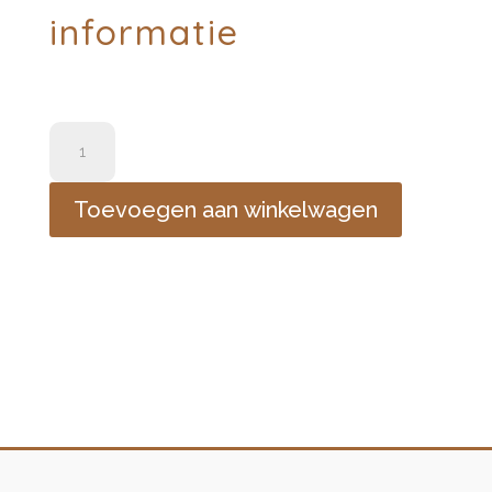
informatie
crea
atelier
klei
Toevoegen aan winkelwagen
altaar
aantal