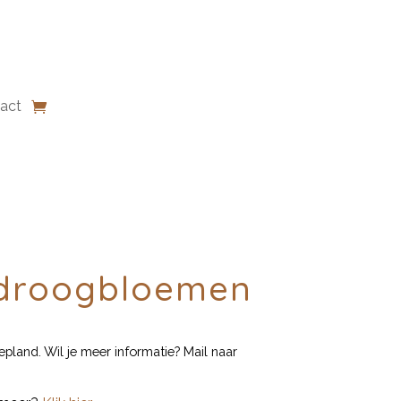
act
t droogbloemen