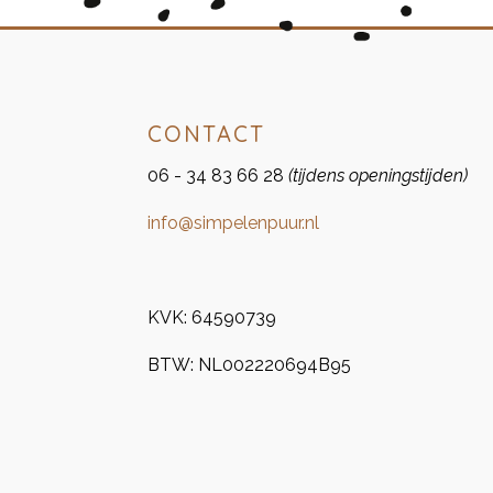
CONTACT
06 - 34 83 66 28
(tijdens openingstijden)
info@simpelenpuur.nl
KVK:
64590739
BTW:
NL002220694B95